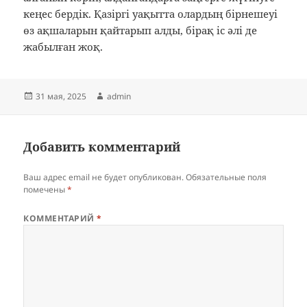
кеңес бердік. Қазіргі уақытта олардың бірнешеуі
өз ақшаларын қайтарып алды, бірақ іс әлі де
жабылған жоқ.
Posted
Author
31 мая, 2025
admin
on
Добавить комментарий
Ваш адрес email не будет опубликован.
Обязательные поля
помечены
*
КОММЕНТАРИЙ
*