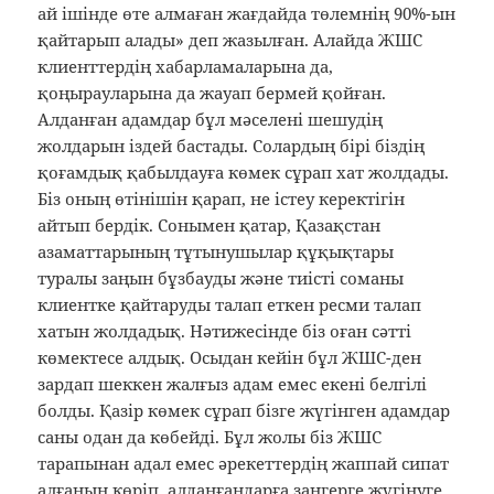
ай ішінде өте алмаған жағдайда төлемнің 90%-ын
қайтарып алады» деп жазылған. Алайда ЖШС
клиенттердің хабарламаларына да,
қоңырауларына да жауап бермей қойған.
Алданған адамдар бұл мәселені шешудің
жолдарын іздей бастады. Солардың бірі біздің
қоғамдық қабылдауға көмек сұрап хат жолдады.
Біз оның өтінішін қарап, не істеу керектігін
айтып бердік. Сонымен қатар, Қазақстан
азаматтарының тұтынушылар құқықтары
туралы заңын бұзбауды және тиісті соманы
клиентке қайтаруды талап еткен ресми талап
хатын жолдадық. Нәтижесінде біз оған сәтті
көмектесе алдық. Осыдан кейін бұл ЖШС-ден
зардап шеккен жалғыз адам емес екені белгілі
болды. Қазір көмек сұрап бізге жүгінген адамдар
саны одан да көбейді. Бұл жолы біз ЖШС
тарапынан адал емес әрекеттердің жаппай сипат
алғанын көріп, алданғандарға заңгерге жүгінуге