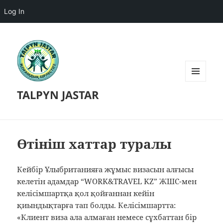
Log In
MENU
TALPYN JASTAR
AND
WIDGETS
Өтініш хаттар туралы
Кейбір Ұлыбританияға жұмыс визасын алғысы
келетін адамдар “WORK&TRAVEL KZ” ЖШС-мен
келісімшартқа қол қойғаннан кейін
қиындықтарға тап болды. Келісімшартта:
«Клиент виза ала алмаған немесе сұхбаттан бір