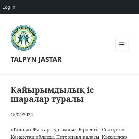
Log In
MENU
TALPYN JASTAR
AND
WIDGETS
Қайырымдылық іс
шаралар туралы
15/04/2024
«Талпын Жастар» Қоғамдық Бірлестігі Солтүстік
Қазақстан облысы, Петропавл қаласы, Қызылжар